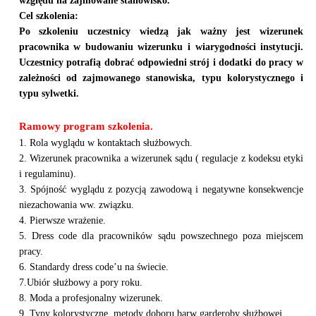
względu na zajmowane stanowisko.
Cel szkolenia:
Po szkoleniu uczestnicy wiedzą jak ważny jest wizerunek
pracownika w budowaniu wizerunku i wiarygodności instytucji.
Uczestnicy potrafią dobrać odpowiedni strój i dodatki do pracy w
zależności od zajmowanego stanowiska, typu kolorystycznego i
typu sylwetki.
Ramowy program szkolenia.
1. Rola wyglądu w kontaktach służbowych.
2. Wizerunek pracownika a wizerunek sądu ( regulacje z kodeksu etyki
i regulaminu).
3. Spójność wyglądu z pozycją zawodową i negatywne konsekwencje
niezachowania ww. związku.
4. Pierwsze wrażenie.
5. Dress code dla pracowników sądu powszechnego poza miejscem
pracy.
6. Standardy dress code’u na świecie.
7.Ubiór służbowy a pory roku.
8. Moda a profesjonalny wizerunek.
9. Typy kolorystyczne, metody doboru barw garderoby służbowej.