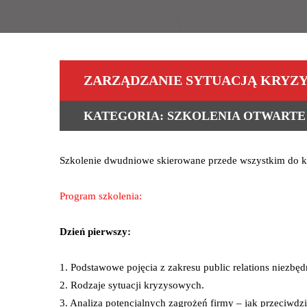
ZARZĄDZANIE SYTUACJĄ KRYZ
KATEGORIA: SZKOLENIA OTWARTE
Szkolenie dwudniowe skierowane przede wszystkim do ka
Program szkolenia
:
Dzień pierwszy:
1. Podstawowe pojęcia z zakresu public relations niezbę
2. Rodzaje sytuacji kryzysowych.
3. Analiza potencjalnych zagrożeń firmy – jak przeciwdzi