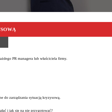
YSOWĄ
żdego PR managera lub właściciela firmy
.
dne do zarządzania sytuacją kryzysową.
ałać i jak się na nie przygotować?