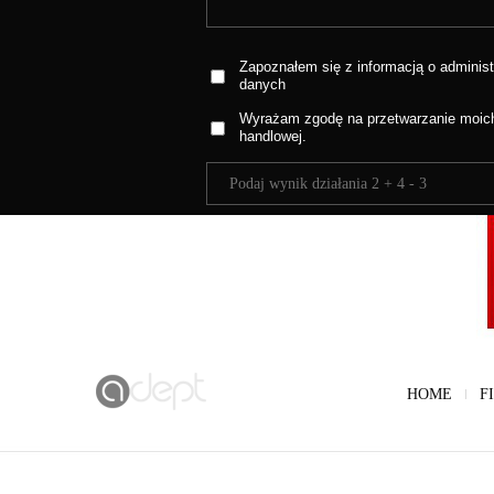
Zapoznałem się z informacją o administ
danych
Wyrażam zgodę na przetwarzanie moich
handlowej.
HOME
F