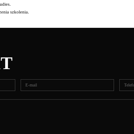
udies.
zenia szkolenia.
T