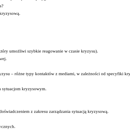
a?
 kryzysową.
który umożliwi szybkie reagowanie w czasie kryzysu).
wej.
ryzysu – różne typy kontaktów z mediami, w zależności od specyfiki kr
nia sytuacjom kryzysowym.
 doświadczeniem z zakresu zarządzania sytuacją kryzysową.
ycznych.