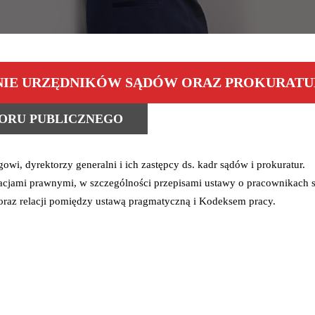
NIE URZĘDNIKÓW SĄDÓW ORAZ PROKURATU
TORU PUBLICZNEGO
owi, dyrektorzy generalni i ich zastępcy ds. kadr sądów i prokuratur.
lacjami prawnymi, w szczególności przepisami ustawy o pracownikach s
raz relacji pomiędzy ustawą pragmatyczną i Kodeksem pracy.