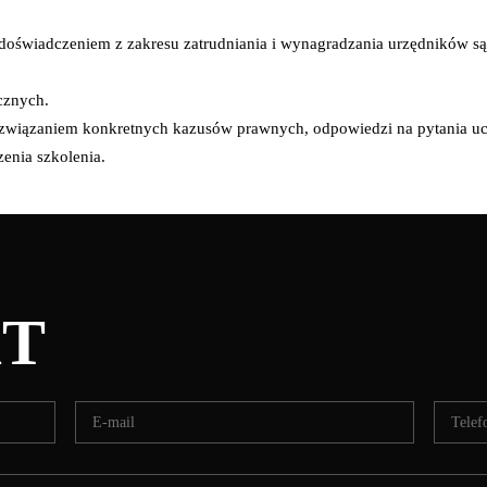
 doświadczeniem z zakresu zatrudniania i wynagradzania urzędników są
cznych.
ozwiązaniem konkretnych kazusów prawnych, odpowiedzi na pytania uc
enia szkolenia.
T