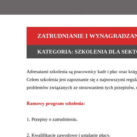
ZATRUDNIANIE I WYNAGRADZA
KATEGORIA: SZKOLENIA DLA SEK
Adresatami szkolenia są pracownicy kadr i płac oraz księg
Celem szkolenia jest zapoznanie się z najnowszymi regu
problemów związanych ze stosowaniem tych przepisów, o
Ramowy program szkolenia:
1. Przepisy o zatrudnieniu.
2. Kwalifikacje zawodowe i ustalanie płacy.