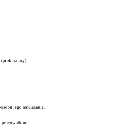
 (prokuratury).
posobu jego nawiązania.
ym pracownikom.